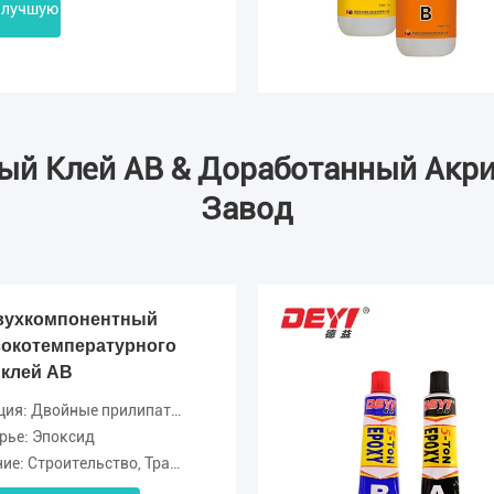
 лучшую
ый Клей AB & Доработанный Акр
Завод
вухкомпонентный
сокотемпературного
 клей AB
войные прилипатели компонентов
рье: Эпоксид
рт, Деревообработка, Машины, Химическая промышленность, Электроника,