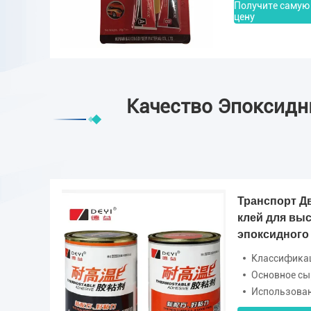
Получите самую
цену
Качество Эпоксидн
Транспорт Д
клей для вы
эпоксидного
в
Классификация: Д
Основное сы
Использование: Строительство, Транспо