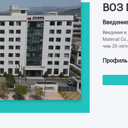
ВОЗ
Введение
Введение в
Material Co
чем 20-лет
мы стали о
герметиков
Профиль
основная п
модифициро
фиксатор, 
герметик д
пользуются