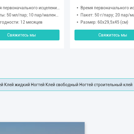
первоначального исцеления: 5-10 минут
Время первоначального исцеления
; 10 пар/маленький ящик; 60 пар/большой ящик,400 мл/пар; 6 пар/маленький ящик; 24 пар/больш
Пакет: 50 г/пару; 20 пар/маленькую коробку; 240 пар/бо
годности: 12 месяцев
Размер: 60x29,5x45 (см)
Свяжитесь мы
Свяжитесь мы
идного клея AB для автомобилей и мотоциклов