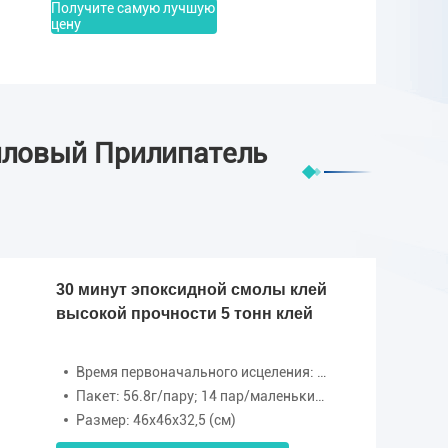
Получите самую лучшую
цену
иловый Прилипатель
30 минут эпоксидной смолы клей
высокой прочности 5 тонн клей
Время первоначального исцеления: 30 минут
Пакет: 56.8г/пару; 14 пар/маленький ящик; 144 пар/большой ящик
Размер: 46x46x32,5 (см)