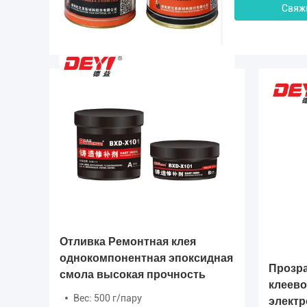
Свяж
Отливка Ремонтная клея
однокомпонентная эпоксидная
Прозра
смола высокая прочность
ля
клеево
Вес: 500 г/пару
элект