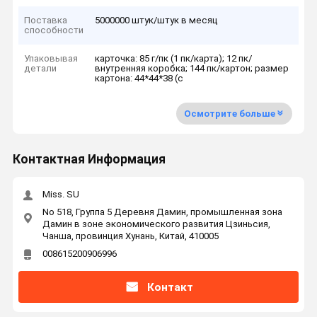
Поставка
5000000 штук/штук в месяц
способности
Упаковывая
карточка: 85 г/пк (1 пк/карта); 12 пк/
детали
внутренняя коробка; 144 пк/картон; размер
картона: 44*44*38 (с
Осмотрите больше
Контактная Информация
Miss. SU
No 518, Группа 5 Деревня Дамин, промышленная зона
Дамин в зоне экономического развития Цзиньсия,
Чанша, провинция Хунань, Китай, 410005
008615200906996
Контакт