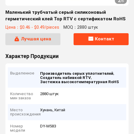
2
/
6
Маленький трубчатый серый силиконовый
герметический клей Top RTV с сертификатом RoHS
Цена：$0.46 - $0.49/pieces
MOQ：2880 штук
Лучшая цена
Контакт
Характер Продукции
Выделенное
,
Производитель серых уплотнителей
,
Создатель набивкой RTV
Застежка высокотемпературная RoHS
Количество
2880 штук
мин заказа
Место
Хунань, Китай
происхождения
Номер
DY-M583
модели