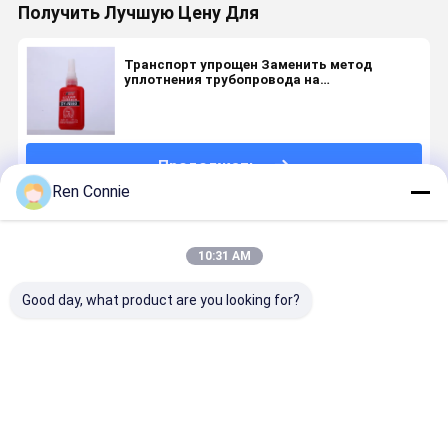
Получить Лучшую Цену Для
Транспорт упрощен Заменить метод
уплотнения трубопровода на
уплотнительную ленту с нитью
Продолжать
Ren Connie
Порекомендованные Продукты
10:31 AM
Good day, what product are you looking for?
Шнуровая
Красный
Hgh
DEYI N340
уплотнительная
нитец
Температура
Оптовая
лента
Анаэробный
Красная
анаэробн
заменить
клей
Маленькая
клея
трубопровод
бутылка
Лучшая цена
Лучшая цена
Лучшая цена
Лучшая ц