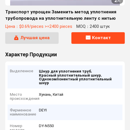
2
/
6
Транспорт упрощен Заменить метод уплотнения
трубопровода на уплотнительную ленту с нитью
Цена：$0.69/pieces >=2400 pieces
MOQ：2400 штук
Лучшая цена
Контакт
Характер Продукции
Выделенное
,
Шнур для уплотнения труб
,
Красный уплотнительный шнур
Однокомпонентный уплотнительный
шнур
Место
Хунань, Китай
происхождения
Фирменное
DEYI
наименование
Номер
DY-N550
модели