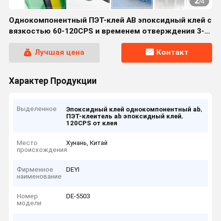
2
/
4
Однокомпонентный ПЭТ-клей AB эпоксидный клей с
вязкостью 60-120CPS и временем отверждения 3-
10S
Лучшая цена
Контакт
Характер Продукции
Выделенное
,
Эпоксидный клей однокомпонентный ab
,
ПЭТ-клеитель ab эпоксидный клей
120CPS от клея
Место
Хунань, Китай
происхождения
Фирменное
DEYI
наименование
Номер
DE-5503
модели