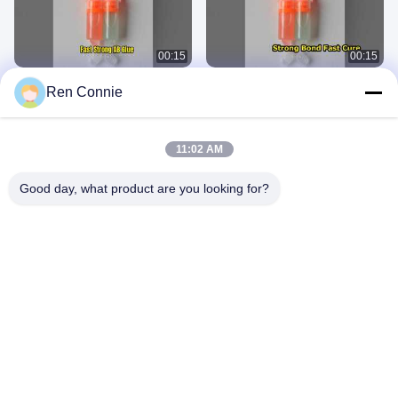
00:15
00:15
Быстрый акриловый клей AB,
Быстрый акриловый клей AB
Ren Connie
высокопрочное склеивание
высокой прочности склеивает
любую поверхность
May 22, 2026
May 22, 2026
11:02 AM
Good day, what product are you looking for?
03:00
00:10
Профиль компании
производственная линия1
November 15, 2024
October 24, 2024
00:13
00:15