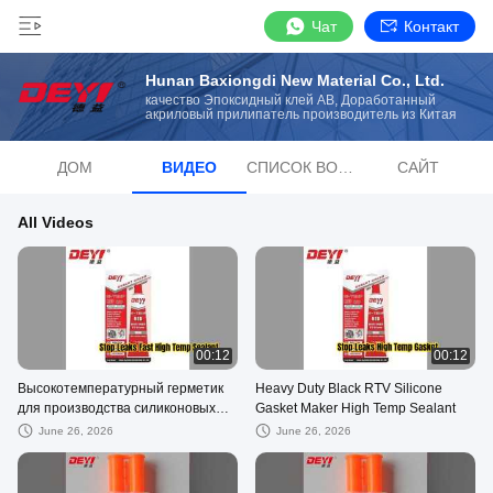
Чат
Контакт
Hunan Baxiongdi New Material Co., Ltd.
качество Эпоксидный клей AB, Доработанный
акриловый прилипатель производитель из Китая
ДОМ
ВИДЕО
СПИСОК ВОСПРОИЗВЕДЕНИЙ
САЙТ
All Videos
00:12
00:12
Высокотемпературный герметик
Heavy Duty Black RTV Silicone
для производства силиконовых
Gasket Maker High Temp Sealant
прокладок RTV для тяжелых
June 26, 2026
June 26, 2026
условий эксплуатации