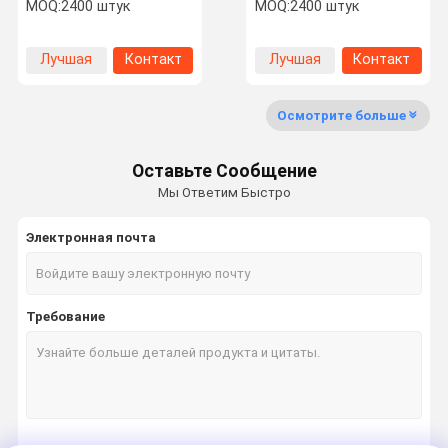
натягатель - синий
N242 съемный клей для
MOQ:
2400 штук
MOQ:
2400 штук
анаэробный болтовый
металлических
клей средней прочности
крепежей
для M6-M36
Лучшая
Контакт
Лучшая
Контакт
Экскурсия
Контроль
Свяжитесь
Новости
цена
цена
По Заводу
Качества
С Нами
Осмотрите больше
Оставьте Сообщение
Мы Ответим Быстро
Случаи
Электронная почта
Эпоксидный клей AB
Доработанный акриловый прилипатель
Требование
Отсутствие больше клея ногтей
клей для нанесения нитей
создатель набивкой