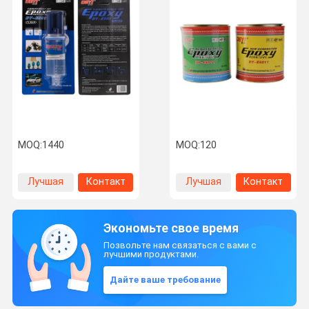
MOQ:
1440
MOQ:
120
Лучшая
Контакт
Лучшая
Контакт
цена
цена
Экономьте свое время
Позвольте нам связаться с вами с
лучшими продуктами.
Дайте ваше требование