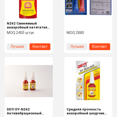
N242 Сменяемый
анаэробный натягатель
- клей средней
MOQ:
2400 штук
MOQ:
2880
прочности для
блокировки
металлических
Лучшая
Контакт
Лучшая
Контакт
крепежных элементов
цена
цена
Домой
Продукты
Видеозапис
О Нас
И
DEYI DY-N242
Средняя прочность
Антивибрационный
анаэробный шнурчик