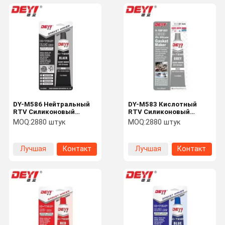
DY-M586 Нейтральный
DY-M583 Кислотный
RTV Силиконовый
RTV Силиконовый
уплотнитель для
уплотнитель
MOQ:
2880 штук
MOQ:
2880 штук
производства
производитель
теплоустойчивого
теплоустойчивый
герметического клея
герметический клей для
Лучшая
Контакт
Лучшая
Контакт
для ремонта двигателя
ремонта двигателя
цена
цена