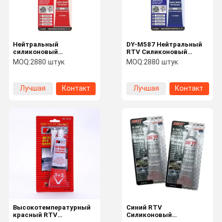
Нейтральный
DY-M587 Нейтральный
силиконовый
RTV Силиконовый
прокладочный
герметизатор
MOQ:
2880 штук
MOQ:
2880 штук
материал RTV M588,
высокотемпературный
термостойкий клей-
герметический клей для
герметик для ремонта
автомобильного фланца
Лучшая
Контакт
Лучшая
Контакт
двигателя
цена
цена
Домой
Продукты
Видеозапис
О Нас
И
Высокотемпературный
Синий RTV
красный RTV
Силиконовый