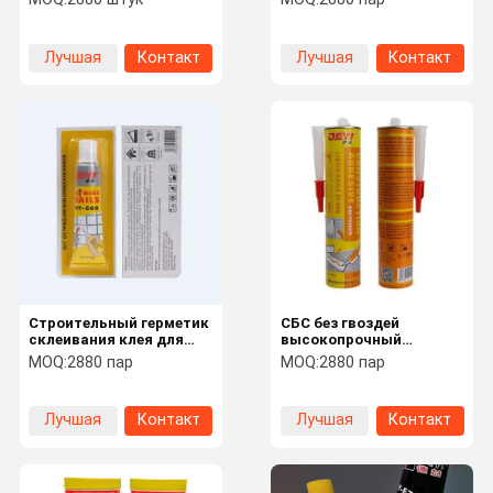
свободный слипчивый
панелей
высокопрочный для
домашнего украшения
Лучшая
Контакт
Лучшая
Контакт
цена
цена
Строительный герметик
СБС без гвоздей
склеивания клея для
высокопрочный
ногтей фарфора белый
металлический клеевой
MOQ:
2880 пар
MOQ:
2880 пар
жидкостный сильный
строительный герметик
для установки плитки
для кухни и ванной
Лучшая
Контакт
Лучшая
Контакт
цена
цена