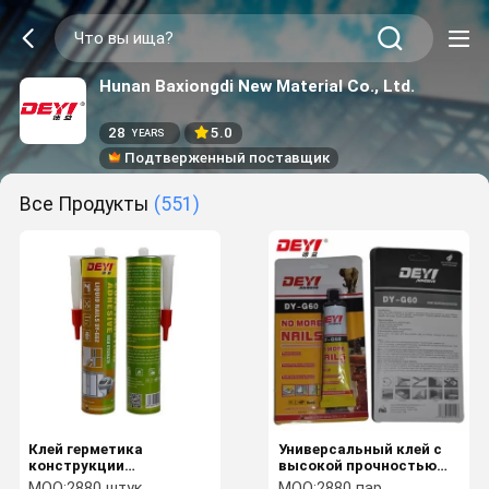
Hunan Baxiongdi New Material Co., Ltd.
28
5.0
YEARS
Подтверженный поставщик
Все Продукты
(551)
Клей герметика
Универсальный клей с
конструкции
высокой прочностью
деревянного ногтя
для транспортных
MOQ:
2880 штук
MOQ:
2880 пар