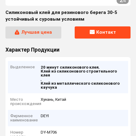
2
/
4
Силиконовый клей для резинового берега 30-5
устойчивый к суровым условиям
Лучшая цена
Контакт
Характер Продукции
Выделенное
,
20 минут силиконового клея
Клей из силиконового строительного
клея
,
Клей из металлического силиконового
каучука
Место
Хунань, Китай
происхождения
Фирменное
DEYI
наименование
Номер
DY-M706