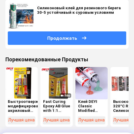
Силиконовый клей для резинового берега
30-5 устойчивый к суровым условиям
Продолжать
Порекомендованные Продукты
Быстроотверждаемый
Fast Curing
Клей DEYI
Высокоте
модифицированный
Epoxy AB Glue
Classic
320°C RTV
акриловый
with 1:1
Modified
Силиконо
клей,
Mixing Ratio
Acrylic AB
герметиче
длительностью
and High
для
герметиза
Лучшая цена
Лучшая цена
Лучшая цена
Лучшая ц
5 минут, с
Shear
склеивания
с ацетокс
соотношением
Strength
металлов и
нейтраль
смешивания
≥20Mpa for
пластмасс с
отвержде